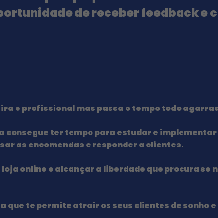
ortunidade de receber feedback e c
ceira e profissional mas passa o tempo todo agarra
 consegue ter tempo para estudar e implementar 
sar as encomendas e responder a clientes.
 loja online e alcançar a liberdade que procura
se n
 que te permite atrair os seus clientes de sonho e