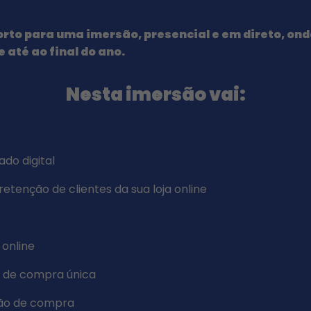
 Porto para uma imersão, presencial e em direto, on
 até ao final do ano.
Nesta imersão vai:
ado digital
 retenção de clientes da sua loja online
 online
a de compra única
ição de compra