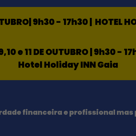
UTUBRO
|
9h30 - 17h30
|
HOTEL HO
9,10 e 11 DE OUTUBRO
|
9h30 - 17
Hotel Holiday INN Gaia
iberdade financeira e profissional m