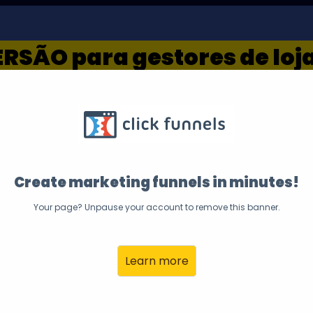
ERSÃO para gestores de loj
HOTEL HOLIDAY INN GAIA
ARA QUEM VENDE PROD
Create marketing funnels in minutes!
Your page? Unpause your account to remove this banner.
 desafios do seu negó
Learn more
acelere as suas vend