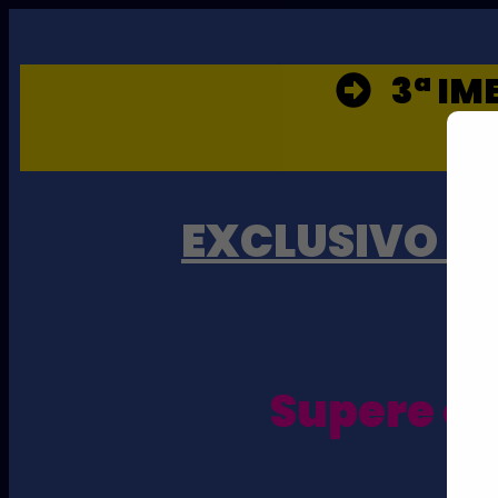
3ª IM
EXCLUSIVO P
Supere os
e 