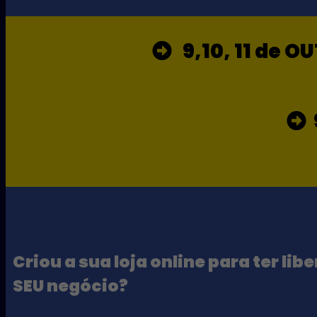
9,10, 11 de O
Criou a sua loja online para ter l
SEU negócio?