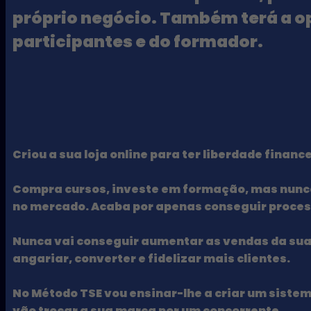
próprio negócio. Também terá a op
participantes e do formador.
Criou a sua loja online para ter liberdade finan
Compra cursos, investe em formação, mas nunca
no mercado. Acaba por apenas conseguir proces
Nunca vai conseguir aumentar as vendas
da sua
angariar, converter e fidelizar mais clientes.
No Método TSE vou ensinar-lhe a criar um sistema
vão trocar a sua marca por um concorrente.