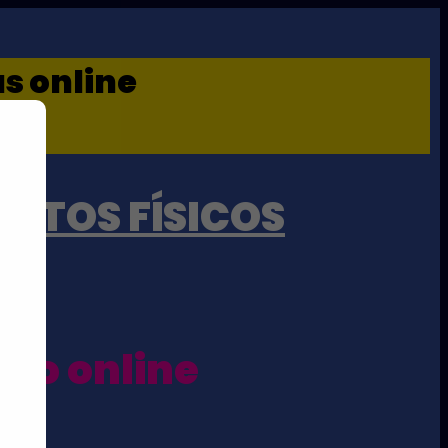
as online
UTOS FÍSICOS
cio online
as!