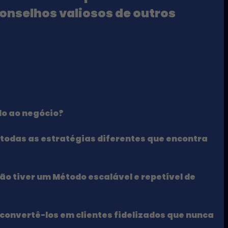
onselhos valiosos de outros
do ao negócio?
todas as estratégias diferentes que encontra
ão tiver um Método escalável e repetível
de
 convertê-los em clientes fidelizados que nunca