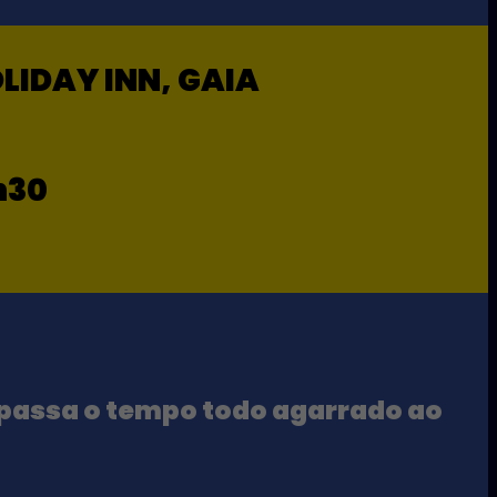
LIDAY INN, GAIA
h30
as passa o tempo todo agarrado ao